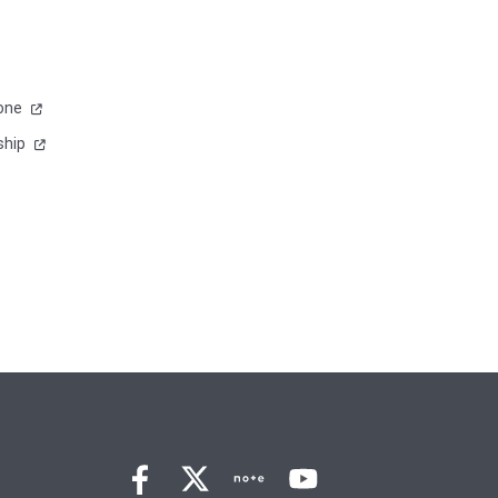
one
hip