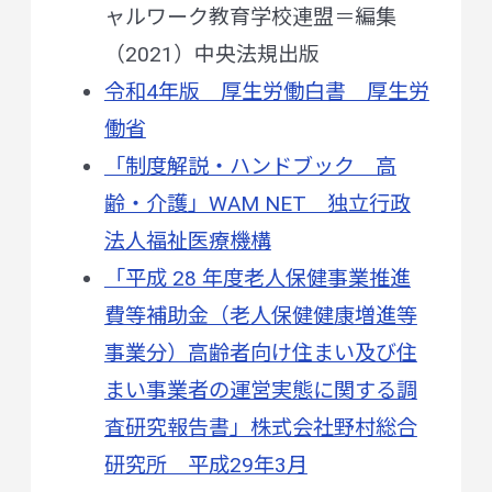
ャルワーク教育学校連盟＝編集
（2021）中央法規出版
令和4年版 厚生労働白書 厚生労
働省
「制度解説・ハンドブック 高
齢・介護」WAM NET 独立行政
法人福祉医療機構
「平成 28 年度老人保健事業推進
費等補助金（老人保健健康増進等
事業分）高齢者向け住まい及び住
まい事業者の運営実態に関する調
査研究報告書」株式会社野村総合
研究所 平成29年3月